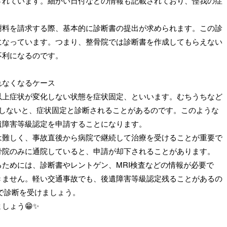
されています。細かい日付などの情報も記載されており、怪我の症
。
謝料を請求する際、基本的に診断書の提出が求められます。この診
になっています。つまり、整骨院では診断書を作成してもらえない
不利になるのです。
れなくなるケース
以上症状が変化しない状態を症状固定、といいます。むちうちなど
しないと、症状固定と診断されることがあるのです。このような
遺障害等級認定を申請することになります。
は難しく、事故直後から病院で継続して治療を受けることが重要で
骨院のみに通院していると、申請が却下されることがあります。
るためには、診断書やレントゲン、
MRI
検査などの情報が必要で
きません。軽い交通事故でも、後遺障害等級認定残ることがあるの
で診断を受けましょう。
しょう😁✨