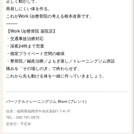
正しく動かして、
再発しにくい体を作る。
これがWork Up整骨院の考える根本改善です。
⸻
【Work Up整骨院 薬院店】
・交通事故治療対応
・深夜24時まで営業
・個室プライベート空間の確保
・整骨院／鍼灸治療／よもぎ蒸し／トレーニングジム併設
痛みを「その場しのぎ」で終わらせず、
これから先も動ける体を一緒に作っていきましょう。
パーソナルトレーニングジム Blent (ブレント)
住所：福岡県福岡市中央区高砂1-7-4-1F
TEL：092-791-5970
定休日：不定休