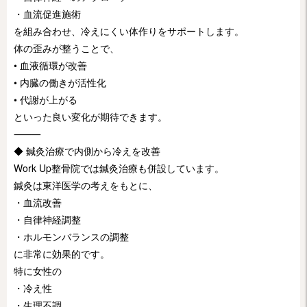
・血流促進施術
を組み合わせ、冷えにくい体作りをサポートします。
体の歪みが整うことで、
• 血液循環が改善
• 内臓の働きが活性化
• 代謝が上がる
といった良い変化が期待できます。
⸻
◆ 鍼灸治療で内側から冷えを改善
Work Up整骨院では鍼灸治療も併設しています。
鍼灸は東洋医学の考えをもとに、
・血流改善
・自律神経調整
・ホルモンバランスの調整
に非常に効果的です。
特に女性の
・冷え性
・生理不調