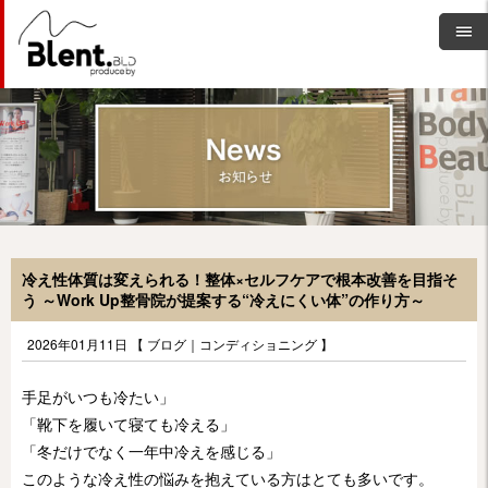
冷え性体質は変えられる！整体×セルフケアで根本改善を目指そ
う ～Work Up整骨院が提案する“冷えにくい体”の作り方～
2026年01月11日 【
ブログ
｜
コンディショニング
】
手足がいつも冷たい」
「靴下を履いて寝ても冷える」
「冬だけでなく一年中冷えを感じる」
このような冷え性の悩みを抱えている方はとても多いです。