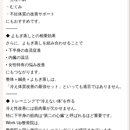
・むくみ
・不妊体質の改善サポート
にもおすすめです。
⸻
◆ よもぎ蒸しとの相乗効果
さらに、よもぎ蒸しを組み合わせることで
• 下半身の血流促進
• 内臓の温活
• 女性特有の悩み改善
にもつながります。
整体＋鍼灸＋よもぎ蒸しは、
「冷え体質改善の最強セット」といっても過言ではありません。
⸻
◆ トレーニングで“冷えない体”を作る
冷え性改善には筋肉量が欠かせません。
特に下半身の筋肉は“第二の心臓”と呼ばれるほど重要です。
Work Up整骨院は、
整骨院と同じ施設にトレーニングジムが併設されています。