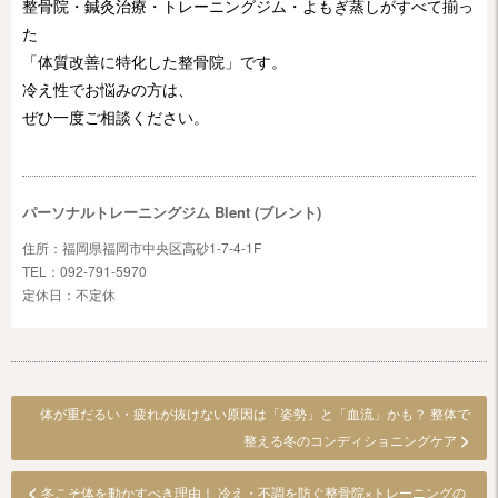
整骨院・鍼灸治療・トレーニングジム・よもぎ蒸しがすべて揃っ
た
「体質改善に特化した整骨院」です。
冷え性でお悩みの方は、
ぜひ一度ご相談ください。
パーソナルトレーニングジム Blent (ブレント)
住所：福岡県福岡市中央区高砂1-7-4-1F
TEL：092-791-5970
定休日：不定休
体が重だるい・疲れが抜けない原因は「姿勢」と「血流」かも？ 整体で
>
整える冬のコンディショニングケア
<
冬こそ体を動かすべき理由！ 冷え・不調を防ぐ整骨院×トレーニングの