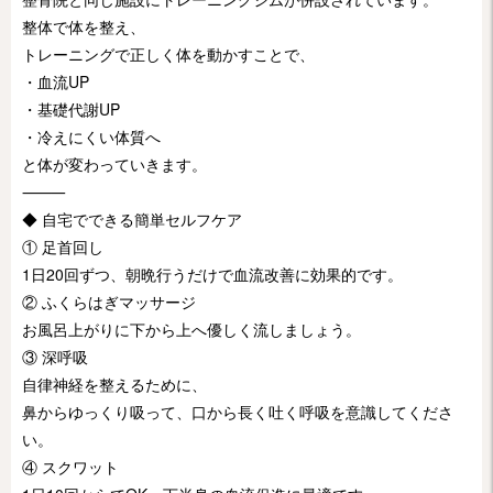
整体で体を整え、
トレーニングで正しく体を動かすことで、
・血流UP
・基礎代謝UP
・冷えにくい体質へ
と体が変わっていきます。
⸻
◆ 自宅でできる簡単セルフケア
① 足首回し
1日20回ずつ、朝晩行うだけで血流改善に効果的です。
② ふくらはぎマッサージ
お風呂上がりに下から上へ優しく流しましょう。
③ 深呼吸
自律神経を整えるために、
鼻からゆっくり吸って、口から長く吐く呼吸を意識してくださ
い。
④ スクワット